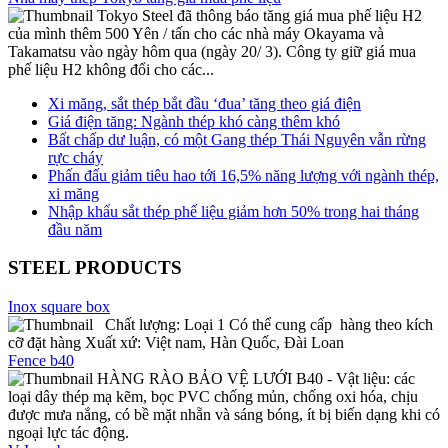
Tokyo Steel đã thông báo tăng giá mua phế liệu H2
của mình thêm 500 Yên / tấn cho các nhà máy Okayama và
Takamatsu vào ngày hôm qua (ngày 20/ 3). Công ty giữ giá mua
phế liệu H2 không đổi cho các...
Xi măng, sắt thép bắt đầu ‘đua’ tăng theo giá điện
Giá điện tăng: Ngành thép khó càng thêm khó
Bất chấp dư luận, có một Gang thép Thái Nguyên vẫn rừng
rực cháy
Phấn đấu giảm tiêu hao tới 16,5% năng lượng với ngành thép,
xi măng
Nhập khẩu sắt thép phế liệu giảm hơn 50% trong hai tháng
đầu năm
STEEL PRODUCTS
Inox square box
Chất lượng: Loại 1 Có thể cung cấp hàng theo kích
cỡ đặt hàng Xuất xứ: Việt nam, Hàn Quốc, Đài Loan
Fence b40
HÀNG RÀO BẢO VỆ LƯỚI B40 - Vật liệu: các
loại dây thép mạ kẽm, bọc PVC chống mủn, chống oxi hóa, chịu
được mưa nắng, có bề mặt nhẵn và sáng bóng, ít bị biến dạng khi có
ngoại lực tác động.