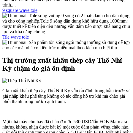
trình....
9 square wave tole
Tole sóng vuông 9 sóng có 2 loại: dành cho dân dụng
và cho công nghiệp.Tole 9 sóng dân dụng khổ hữu dụng 1000mm:
được thiết kế biên diện đều nhưng vẫn đảm bảo được khả năng chịu
lực và khả năng chóng...
Tile wave tole
Sản phẩm tôn sóng ngói thông thường sử dụng để lợp
cho các mái nhà có kiến trúc nhiều mái theo kiểu nhà biệt thự.
Thị trường xuất khẩu thép cây Thổ Nhĩ
Kỳ chậm do giá ổn định
Giá xuất khẩu thép cây Thổ Nhĩ Kỳ vẫn ổn định trong tuần trước vì
giá nhập khẩu phế tăng không có tác động hỗ trợ khi mà chào giá
phôi thanh trong nước cạnh tranh.
Một nhà máy cho hay đã chào ở mức 530 USD/tấn FOB Marmara
nhưng không nhận được bất kỳ một cuộc đàm phán vững chắc nào.
Các đối thủ cạnh tranh đang chào 515 USD/ tấn FOB. Một nhà máy