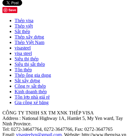
Save
Thép visa
Thép việt
Sắt thép
Thép xây dựng
Thép Việt Nam
visasteel
visa steel
Siêu thị thép
Siêu thị sắt thép
Tôn thép
Thép ống gia dụng
Sắt xây dựng
Công ty sắt thép
Kinh doanh thép
Tôn lợp nhà giá rẻ
Gia công xẻ băng
CÔNG TY TNHH SX TM XNK THÉP VISA
Address : National Highway 1A, Hamlet 5, My Yen ward, Tay
Ninh Province.
Tel:
0272-34647764, 0272-3647766
, Fax:
0272-3647765
Email:
visasteelvn@gmail.com
, Website: http://www.thepvisa.vn