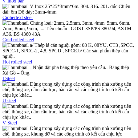
V Inox bar
V Inox 25*25*3mm*6m. 304. 316. 201. đúc Chiều
dài: 6m Độ dày: 3mm-4mm
Ciphertext steel
Chủng loại: 2mm, 2.5mm, 3mm, 4mm, 5mm, 6mm,
7mm, 8mm, 9mm, .... Tiêu chuẩn : GOST 3SP/PS 380-94, ASTM
A36, BS 4360 43A
Cold rolled steel
a/ Thép lá cán nguội gồm: 08 K, 08YU, CT3 ,SPCC,
SPCC-1, SPCC-2, 4,8, SPCD , SPCE.b/ Các sản phẩm thép cán
nguội.
Hot rolled steel
- Nhận đặt pha băng thép theo yêu cầu.- Băng thép
Xà Gồ – Ống.
I Steel
Dùng trong xây dựng các công trình nhà xưởng tiền
chế, thùng xe, dầm cầu trục, bàn cân và các công trình có kết cấu
chịu lực khác...
U steel
Dùng trong xây dựng các công trình nhà xưởng tiền
chế, thùng xe, dầm cầu trục, bàn cân và các công trình có kết cấu
chịu lực khác..
V Steel
Dùng trong xây dựng các công trình nhà xưởng tiền
chế, thùng xe, khung dỡ và các công trình có kết cấu chịu lực