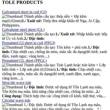
TOLE PRODUCTS
Galvanized sheet in coil (GI)
Thành phần cấu tạo: thép nền + lớp kẽm
mạ(0,02mm)
1./ Xuất xứ:
Thép đen nhập khẩu từ Nga, Ai Cập,
Philippines.
Galvalume steel sheet (GL)
Thành phần cấu tạo:
1./ Xuất xứ:
Nhập khẩu trực tiếp
từ Úc và Anh.
2./ Đặc tính:
Prepainted GI sheet in coil (PPGI)
Thành phần cấu tạo: Tôn kẽm + phủ sơn.
1./ Đặc
tính:
Chịu nhiệt cao, chống ăn mòn, màu sắc đa dạng(đỏ tươi, xanh
đậm, xanh ngọc, vàng kem....)
Prepainted GL sheet (PPGL)
Thành phần cấu tạo: Tole Lạnh hoặc tole kẽm + Lớp
biến tính + Lớp sơn phủ (0,02mm).
1./ Đặc tính:
Chịu nhiệt cao,
chống ăn mòn, màu sắc đa dạng(đỏ tươi, xanh đậm, xanh ngọc,
vàng kem....).
West tile wave tole
1./ Đặc tính:
Được sử dụng từ Tôn Lạnh mạ màu,
Tôn Kẽm mạ màu. khả năng chịu nhiệt cao, chống ăn mòn...
2./
Công dụng:
Thích hợp cho các công trình cổ kính, biệt thự, vila,...
Circular wave tole
1./ Đặc tính: Được sử dụng từ Tôn Lạnh mạ màu,
Tôn Kẽm mạ màu. khả năng chịu nhiệt cao, chống ăn mòn... 2./