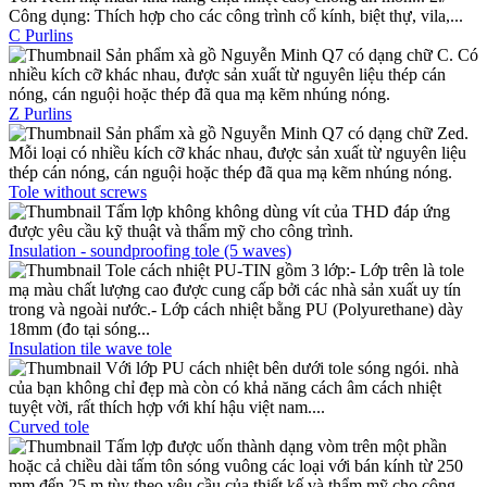
Công dụng: Thích hợp cho các công trình cổ kính, biệt thự, vila,...
C Purlins
Sản phẩm xà gồ Nguyễn Minh Q7 có dạng chữ C. Có
nhiều kích cỡ khác nhau, được sản xuất từ nguyên liệu thép cán
nóng, cán nguội hoặc thép đã qua mạ kẽm nhúng nóng.
Z Purlins
Sản phẩm xà gồ Nguyễn Minh Q7 có dạng chữ Zed.
Mỗi loại có nhiều kích cỡ khác nhau, được sản xuất từ nguyên liệu
thép cán nóng, cán nguội hoặc thép đã qua mạ kẽm nhúng nóng.
Tole without screws
Tấm lợp không không dùng vít của THD đáp ứng
được yêu cầu kỹ thuật và thẩm mỹ cho công trình.
Insulation - soundproofing tole (5 waves)
Tole cách nhiệt PU-TIN gồm 3 lớp:- Lớp trên là tole
mạ màu chất lượng cao được cung cấp bởi các nhà sản xuất uy tín
trong và ngoài nước.- Lớp cách nhiệt bằng PU (Polyurethane) dày
18mm (đo tại sóng...
Insulation tile wave tole
Với lớp PU cách nhiệt bên dưới tole sóng ngói. nhà
của bạn không chỉ đẹp mà còn có khả năng cách âm cách nhiệt
tuyệt vời, rất thích hợp với khí hậu việt nam....
Curved tole
Tấm lợp được uốn thành dạng vòm trên một phần
hoặc cả chiều dài tấm tôn sóng vuông các loại với bán kính từ 250
mm đến 25 m tùy theo yêu cầu của thiết kế và thẩm mỹ cho công