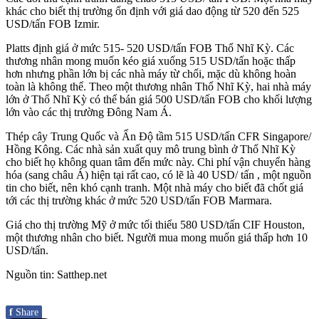
khác cho biết thị trường ổn định với giá dao động từ 520 đến 525
USD/tấn FOB Izmir.
Platts định giá ở mức 515- 520 USD/tấn FOB Thổ Nhĩ Kỳ. Các
thương nhân mong muốn kéo giá xuống 515 USD/tấn hoặc thấp
hơn nhưng phần lớn bị các nhà máy từ chối, mặc dù không hoàn
toàn là không thể. Theo một thương nhân Thổ Nhĩ Kỳ, hai nhà máy
lớn ở Thổ Nhĩ Kỳ có thể bán giá 500 USD/tấn FOB cho khối lượng
lớn vào các thị trường Đông Nam Á.
Thép cây Trung Quốc và Ấn Độ tầm 515 USD/tấn CFR Singapore/
Hồng Kông. Các nhà sản xuất quy mô trung bình ở Thổ Nhĩ Kỳ
cho biết họ không quan tâm đến mức này. Chi phí vận chuyển hàng
hóa (sang châu Á) hiện tại rất cao, có lẽ là 40 USD/ tấn , một nguồn
tin cho biết, nên khó cạnh tranh. Một nhà máy cho biết đã chốt giá
tới các thị trường khác ở mức 520 USD/tấn FOB Marmara.
Giá cho thị trường Mỹ ở mức tối thiểu 580 USD/tấn CIF Houston,
một thương nhân cho biết. Người mua mong muốn giá thấp hơn 10
USD/tấn.
Nguồn tin: Satthep.net
f
Share