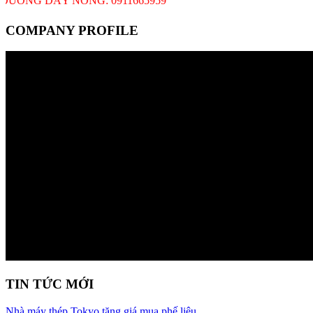
ỜNG DÂY NÓNG: 0911665959
COMPANY PROFILE
TIN TỨC MỚI
Nhà máy thép Tokyo tăng giá mua phế liệu