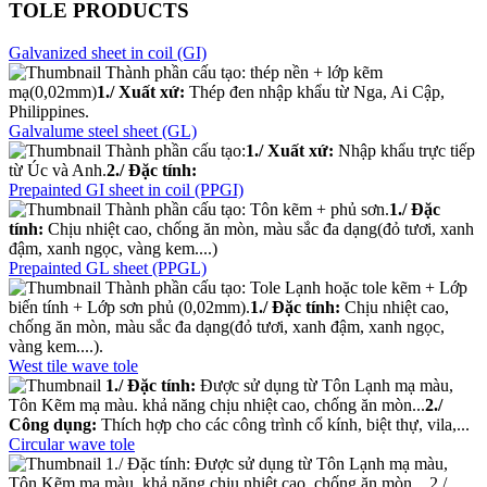
TOLE PRODUCTS
Galvanized sheet in coil (GI)
Thành phần cấu tạo: thép nền + lớp kẽm
mạ(0,02mm)
1./ Xuất xứ:
Thép đen nhập khẩu từ Nga, Ai Cập,
Philippines.
Galvalume steel sheet (GL)
Thành phần cấu tạo:
1./ Xuất xứ:
Nhập khẩu trực tiếp
từ Úc và Anh.
2./ Đặc tính:
Prepainted GI sheet in coil (PPGI)
Thành phần cấu tạo: Tôn kẽm + phủ sơn.
1./ Đặc
tính:
Chịu nhiệt cao, chống ăn mòn, màu sắc đa dạng(đỏ tươi, xanh
đậm, xanh ngọc, vàng kem....)
Prepainted GL sheet (PPGL)
Thành phần cấu tạo: Tole Lạnh hoặc tole kẽm + Lớp
biến tính + Lớp sơn phủ (0,02mm).
1./ Đặc tính:
Chịu nhiệt cao,
chống ăn mòn, màu sắc đa dạng(đỏ tươi, xanh đậm, xanh ngọc,
vàng kem....).
West tile wave tole
1./ Đặc tính:
Được sử dụng từ Tôn Lạnh mạ màu,
Tôn Kẽm mạ màu. khả năng chịu nhiệt cao, chống ăn mòn...
2./
Công dụng:
Thích hợp cho các công trình cổ kính, biệt thự, vila,...
Circular wave tole
1./ Đặc tính: Được sử dụng từ Tôn Lạnh mạ màu,
Tôn Kẽm mạ màu. khả năng chịu nhiệt cao, chống ăn mòn... 2./