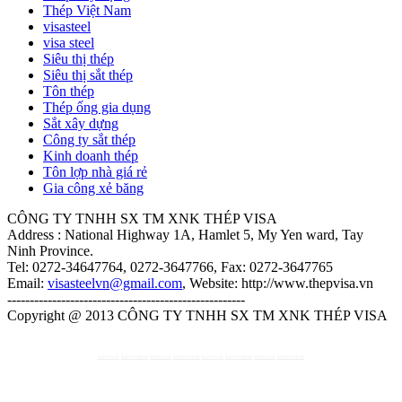
Thép Việt Nam
visasteel
visa steel
Siêu thị thép
Siêu thị sắt thép
Tôn thép
Thép ống gia dụng
Sắt xây dựng
Công ty sắt thép
Kinh doanh thép
Tôn lợp nhà giá rẻ
Gia công xẻ băng
CÔNG TY TNHH SX TM XNK THÉP VISA
Address : National Highway 1A, Hamlet 5, My Yen ward, Tay
Ninh Province.
Tel:
0272-34647764, 0272-3647766
, Fax:
0272-3647765
Email:
visasteelvn@gmail.com
, Website: http://www.thepvisa.vn
-----------------------------------------------------
Copyright @ 2013 CÔNG TY TNHH SX TM XNK THÉP VISA
thiet ke web
,
thiet ke website
,
thiet ke web
,
thiet ke website
,
thiet ke web
,
thiet ke website
,
thiet ke web
,
thiet ke website