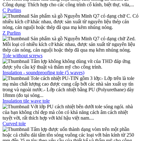
Công dụng: Thích hợp cho các công trình cổ kính, biệt thự, vila,...
C Purlins
Sản phẩm xà gồ Nguyễn Minh Q7 có dạng chữ C. Có
nhiều kích cỡ khác nhau, được sản xuất từ nguyên liệu thép cán
nóng, cán nguội hoặc thép đã qua mạ kẽm nhúng nóng.
Z Purlins
Sản phẩm xà gồ Nguyễn Minh Q7 có dạng chữ Zed.
Mỗi loại có nhiều kích cỡ khác nhau, được sản xuất từ nguyên liệu
thép cán nóng, cán nguội hoặc thép đã qua mạ kẽm nhúng nóng.
Tole without screws
Tấm lợp không không dùng vít của THD đáp ứng
được yêu cầu kỹ thuật và thẩm mỹ cho công trình.
Insulation - soundproofing tole (5 waves)
Tole cách nhiệt PU-TIN gồm 3 lớp:- Lớp trên là tole
mạ màu chất lượng cao được cung cấp bởi các nhà sản xuất uy tín
trong và ngoài nước.- Lớp cách nhiệt bằng PU (Polyurethane) dày
18mm (đo tại sóng...
Insulation tile wave tole
Với lớp PU cách nhiệt bên dưới tole sóng ngói. nhà
của bạn không chỉ đẹp mà còn có khả năng cách âm cách nhiệt
tuyệt vời, rất thích hợp với khí hậu việt nam....
Curved tole
Tấm lợp được uốn thành dạng vòm trên một phần
hoặc cả chiều dài tấm tôn sóng vuông các loại với bán kính từ 250
mm đến 25 m tùy theo yêu cầu của thiết kế và thẩm mỹ cho công