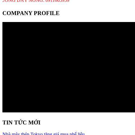
NG DÂY NÓNG: 0911665959
COMPANY PROFILE
TIN TỨC MỚI
Nhà máy thép Tokyo tăng giá mua phế liệu