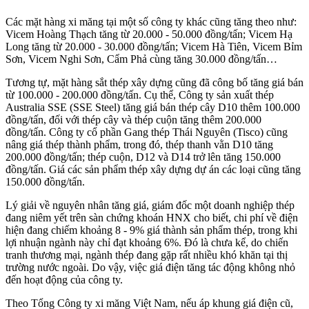
Các mặt hàng xi măng tại một số công ty khác cũng tăng theo như:
Vicem Hoàng Thạch tăng từ 20.000 - 50.000 đồng/tấn; Vicem Hạ
Long tăng từ 20.000 - 30.000 đồng/tấn; Vicem Hà Tiên, Vicem Bỉm
Sơn, Vicem Nghi Sơn, Cẩm Phả cùng tăng 30.000 đồng/tấn…
Tương tự, mặt hàng sắt thép xây dựng cũng đã công bố tăng giá bán
từ 100.000 - 200.000 đồng/tấn. Cụ thể, Công ty sản xuất thép
Australia SSE (SSE Steel) tăng giá bán thép cây D10 thêm 100.000
đồng/tấn, đối với thép cây và thép cuộn tăng thêm 200.000
đồng/tấn. Công ty cổ phần Gang thép Thái Nguyên (Tisco) cũng
nâng giá thép thành phẩm, trong đó, thép thanh vằn D10 tăng
200.000 đồng/tấn; thép cuộn, D12 và D14 trở lên tăng 150.000
đồng/tấn. Giá các sản phẩm thép xây dựng dự án các loại cũng tăng
150.000 đồng/tấn.
Lý giải về nguyên nhân tăng giá, giám đốc một doanh nghiệp thép
đang niêm yết trên sàn chứng khoán HNX cho biết, chi phí về điện
hiện đang chiếm khoảng 8 - 9% giá thành sản phẩm thép, trong khi
lợi nhuận ngành này chỉ đạt khoảng 6%. Đó là chưa kể, do chiến
tranh thương mại, ngành thép đang gặp rất nhiều khó khăn tại thị
trường nước ngoài. Do vậy, việc giá điện tăng tác động không nhỏ
đến hoạt động của công ty.
Theo Tổng Công ty xi măng Việt Nam, nếu áp khung giá điện cũ,