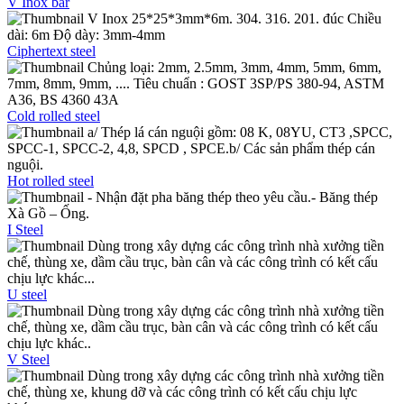
V Inox bar
V Inox 25*25*3mm*6m. 304. 316. 201. đúc Chiều
dài: 6m Độ dày: 3mm-4mm
Ciphertext steel
Chủng loại: 2mm, 2.5mm, 3mm, 4mm, 5mm, 6mm,
7mm, 8mm, 9mm, .... Tiêu chuẩn : GOST 3SP/PS 380-94, ASTM
A36, BS 4360 43A
Cold rolled steel
a/ Thép lá cán nguội gồm: 08 K, 08YU, CT3 ,SPCC,
SPCC-1, SPCC-2, 4,8, SPCD , SPCE.b/ Các sản phẩm thép cán
nguội.
Hot rolled steel
- Nhận đặt pha băng thép theo yêu cầu.- Băng thép
Xà Gồ – Ống.
I Steel
Dùng trong xây dựng các công trình nhà xưởng tiền
chế, thùng xe, dầm cầu trục, bàn cân và các công trình có kết cấu
chịu lực khác...
U steel
Dùng trong xây dựng các công trình nhà xưởng tiền
chế, thùng xe, dầm cầu trục, bàn cân và các công trình có kết cấu
chịu lực khác..
V Steel
Dùng trong xây dựng các công trình nhà xưởng tiền
chế, thùng xe, khung dỡ và các công trình có kết cấu chịu lực