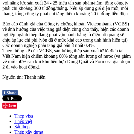
với năng lực sản xuất 24 - 25 triệu tấn sản phẩm/năm, tổng công ty
phải chi khoảng 300 tỉ đồng/tháng. Nếu áp dụng giá điện mới, mỗi
tháng, tổng công ty phải chi tăng thêm khoảng 20 tỉ đồng tiền điện.
Báo cáo đánh giá của Công ty chứng khoán Vietcombank (VCBS)
về ảnh hưởng của việc tăng giá điện cũng cho thấy, hiện các doanh
nghiệp ngành thép đang phải vận hành bằng lò điện hồ quang sẽ
chịu áp lực chi phí (vốn đã ở mức khá cao trong tình hình hiện tại).
Các doanh nghiệp phải tăng giá bán ít nhất 0,4%.
Theo thống kê của VCBS, sản lượng thép sản xuất từ lò điện tại
Việt Nam hiện chiếm khoảng 60% tổng sản lượng cả nước (và giảm
về mức 50% sau khi khu liên hợp Dung Quất và Formosa giai đoạn
2 đi vào hoạt động).
Nguồn tin: Thanh niên
f
Share
Save
Thép visa
Thép việt
Sắt thép
Thép xây dựng