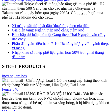
Tokyo Steel đã thông báo tăng giá mua phế liệu H2
của mình thêm 500 Yên / tấn cho các nhà máy Okayama và
Takamatsu vào ngày hôm qua (ngày 20/ 3). Công ty giữ giá mua
phế liệu H2 không đổi cho các...
Xi măng, sắt thép bắt đầu ‘đua’ tăng theo giá điện
Giá điện tăng: Ngành thép khó càng thêm khó
Bất chấp dư luận, có một Gang thép Thái Nguyên vẫn rừng
rực cháy
Phấn đấu giảm tiêu hao tới 16,5% năng lượng với ngành thép,
xi măng
Nhập khẩu sắt thép phế liệu giảm hơn 50% trong hai tháng
đầu năm
STEEL PRODUCTS
Inox square box
Chất lượng: Loại 1 Có thể cung cấp hàng theo kích
cỡ đặt hàng Xuất xứ: Việt nam, Hàn Quốc, Đài Loan
Fence b40
HÀNG RÀO BẢO VỆ LƯỚI B40 - Vật liệu: các
loại dây thép mạ kẽm, bọc PVC chống mủn, chống oxi hóa, chịu
được mưa nắng, có bề mặt nhẵn và sáng bóng, ít bị biến dạng khi có
ngoại lực tác động.