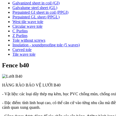
Galvanized sheet in coil (GI)
Galvalume steel sheet (GL)
Prepainted GI sheet in coil (PPGI)
Prepainted GL sheet (PPGL)
West tile wave tole
Circular wave tole
C Purlins
Z Purlins
Tole without screws
Insulation - soundproofing tole (5 waves)
Curved tole
Tile wave tole
Fence b40
HÀNG RÀO BẢO VỆ LƯỚI B40
- Vật liệu: các loại dây thép mạ kẽm, bọc PVC chống mủn, chống oxi 
- Đặc điểm: tính linh hoạt cao, có thể căn cứ vào từng nhu cầu mà điề
cảnh quan xung quanh.