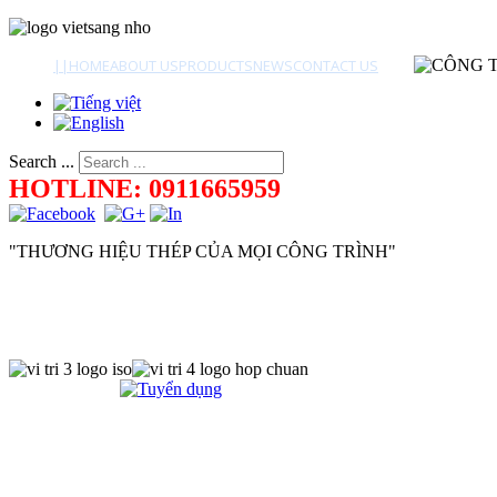
||
HOME
ABOUT US
PRODUCTS
NEWS
CONTACT US
Search ...
HOTLINE: 0911665959
"THƯƠNG HIỆU THÉP CỦA MỌI CÔNG TRÌNH"