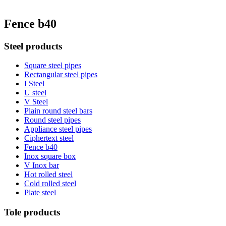
Fence b40
Steel products
Square steel pipes
Rectangular steel pipes
I Steel
U steel
V Steel
Plain round steel bars
Round steel pipes
Appliance steel pipes
Ciphertext steel
Fence b40
Inox square box
V Inox bar
Hot rolled steel
Cold rolled steel
Plate steel
Tole products