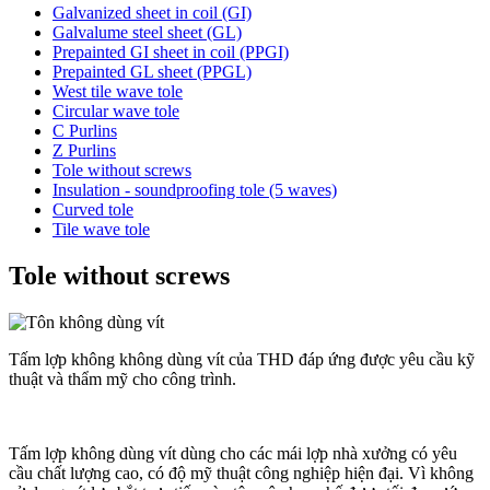
Galvanized sheet in coil (GI)
Galvalume steel sheet (GL)
Prepainted GI sheet in coil (PPGI)
Prepainted GL sheet (PPGL)
West tile wave tole
Circular wave tole
C Purlins
Z Purlins
Tole without screws
Insulation - soundproofing tole (5 waves)
Curved tole
Tile wave tole
Tole without screws
Tấm lợp không không dùng vít của THD đáp ứng được yêu cầu kỹ
thuật và thẩm mỹ cho công trình.
Tấm lợp không dùng vít dùng cho các mái lợp nhà xưởng có yêu
cầu chất lượng cao, có độ mỹ thuật công nghiệp hiện đại. Vì không