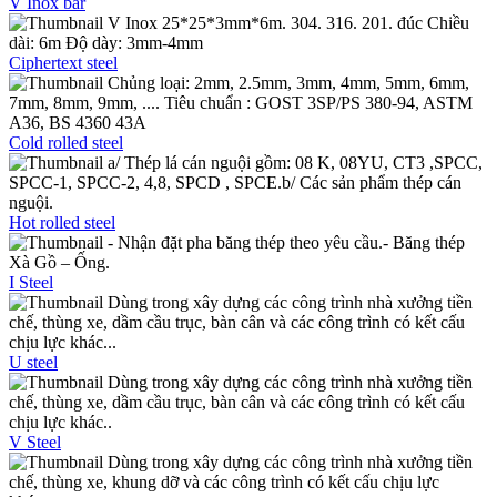
V Inox bar
V Inox 25*25*3mm*6m. 304. 316. 201. đúc Chiều
dài: 6m Độ dày: 3mm-4mm
Ciphertext steel
Chủng loại: 2mm, 2.5mm, 3mm, 4mm, 5mm, 6mm,
7mm, 8mm, 9mm, .... Tiêu chuẩn : GOST 3SP/PS 380-94, ASTM
A36, BS 4360 43A
Cold rolled steel
a/ Thép lá cán nguội gồm: 08 K, 08YU, CT3 ,SPCC,
SPCC-1, SPCC-2, 4,8, SPCD , SPCE.b/ Các sản phẩm thép cán
nguội.
Hot rolled steel
- Nhận đặt pha băng thép theo yêu cầu.- Băng thép
Xà Gồ – Ống.
I Steel
Dùng trong xây dựng các công trình nhà xưởng tiền
chế, thùng xe, dầm cầu trục, bàn cân và các công trình có kết cấu
chịu lực khác...
U steel
Dùng trong xây dựng các công trình nhà xưởng tiền
chế, thùng xe, dầm cầu trục, bàn cân và các công trình có kết cấu
chịu lực khác..
V Steel
Dùng trong xây dựng các công trình nhà xưởng tiền
chế, thùng xe, khung dỡ và các công trình có kết cấu chịu lực