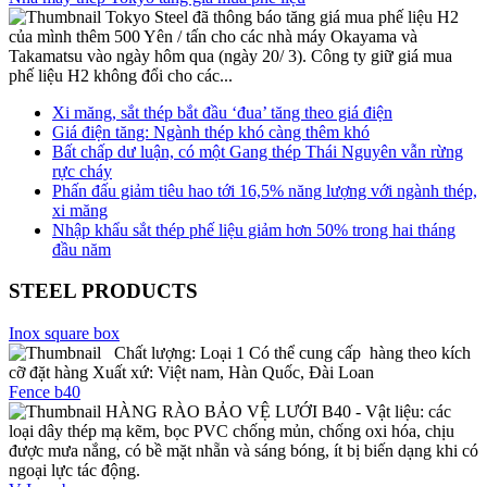
Tokyo Steel đã thông báo tăng giá mua phế liệu H2
của mình thêm 500 Yên / tấn cho các nhà máy Okayama và
Takamatsu vào ngày hôm qua (ngày 20/ 3). Công ty giữ giá mua
phế liệu H2 không đổi cho các...
Xi măng, sắt thép bắt đầu ‘đua’ tăng theo giá điện
Giá điện tăng: Ngành thép khó càng thêm khó
Bất chấp dư luận, có một Gang thép Thái Nguyên vẫn rừng
rực cháy
Phấn đấu giảm tiêu hao tới 16,5% năng lượng với ngành thép,
xi măng
Nhập khẩu sắt thép phế liệu giảm hơn 50% trong hai tháng
đầu năm
STEEL PRODUCTS
Inox square box
Chất lượng: Loại 1 Có thể cung cấp hàng theo kích
cỡ đặt hàng Xuất xứ: Việt nam, Hàn Quốc, Đài Loan
Fence b40
HÀNG RÀO BẢO VỆ LƯỚI B40 - Vật liệu: các
loại dây thép mạ kẽm, bọc PVC chống mủn, chống oxi hóa, chịu
được mưa nắng, có bề mặt nhẵn và sáng bóng, ít bị biến dạng khi có
ngoại lực tác động.