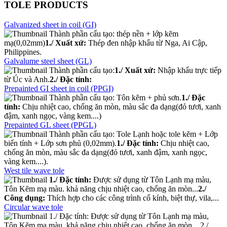
TOLE PRODUCTS
Galvanized sheet in coil (GI)
Thành phần cấu tạo: thép nền + lớp kẽm
mạ(0,02mm)
1./ Xuất xứ:
Thép đen nhập khẩu từ Nga, Ai Cập,
Philippines.
Galvalume steel sheet (GL)
Thành phần cấu tạo:
1./ Xuất xứ:
Nhập khẩu trực tiếp
từ Úc và Anh.
2./ Đặc tính:
Prepainted GI sheet in coil (PPGI)
Thành phần cấu tạo: Tôn kẽm + phủ sơn.
1./ Đặc
tính:
Chịu nhiệt cao, chống ăn mòn, màu sắc đa dạng(đỏ tươi, xanh
đậm, xanh ngọc, vàng kem....)
Prepainted GL sheet (PPGL)
Thành phần cấu tạo: Tole Lạnh hoặc tole kẽm + Lớp
biến tính + Lớp sơn phủ (0,02mm).
1./ Đặc tính:
Chịu nhiệt cao,
chống ăn mòn, màu sắc đa dạng(đỏ tươi, xanh đậm, xanh ngọc,
vàng kem....).
West tile wave tole
1./ Đặc tính:
Được sử dụng từ Tôn Lạnh mạ màu,
Tôn Kẽm mạ màu. khả năng chịu nhiệt cao, chống ăn mòn...
2./
Công dụng:
Thích hợp cho các công trình cổ kính, biệt thự, vila,...
Circular wave tole
1./ Đặc tính: Được sử dụng từ Tôn Lạnh mạ màu,
Tôn Kẽm mạ màu. khả năng chịu nhiệt cao, chống ăn mòn... 2./