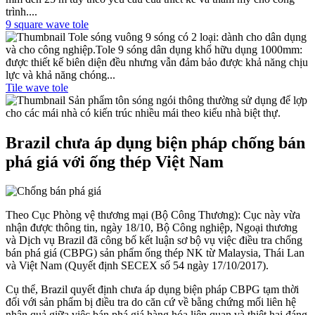
trình....
9 square wave tole
Tole sóng vuông 9 sóng có 2 loại: dành cho dân dụng
và cho công nghiệp.Tole 9 sóng dân dụng khổ hữu dụng 1000mm:
được thiết kế biên diện đều nhưng vẫn đảm bảo được khả năng chịu
lực và khả năng chóng...
Tile wave tole
Sản phẩm tôn sóng ngói thông thường sử dụng để lợp
cho các mái nhà có kiến trúc nhiều mái theo kiểu nhà biệt thự.
Brazil chưa áp dụng biện pháp chống bán
phá giá với ống thép Việt Nam
Theo Cục Phòng vệ thương mại (Bộ Công Thương): Cục này vừa
nhận được thông tin, ngày 18/10, Bộ Công nghiệp, Ngoại thương
và Dịch vụ Brazil đã công bố kết luận sơ bộ vụ việc điều tra chống
bán phá giá (CBPG) sản phẩm ống thép NK từ Malaysia, Thái Lan
và Việt Nam (Quyết định SECEX số 54 ngày 17/10/2017).
Cụ thể, Brazil quyết định chưa áp dụng biện pháp CBPG tạm thời
đối với sản phẩm bị điều tra do căn cứ về bằng chứng mối liên hệ
nhân quả giữa việc bán phá giá hàng hóa liên quan và thiệt hại đáng