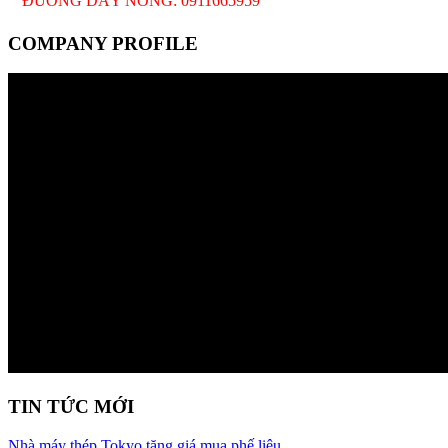
ĐƯỜNG DÂY NÓNG: 0911665959
COMPANY PROFILE
TIN TỨC MỚI
Nhà máy thép Tokyo tăng giá mua phế liệu