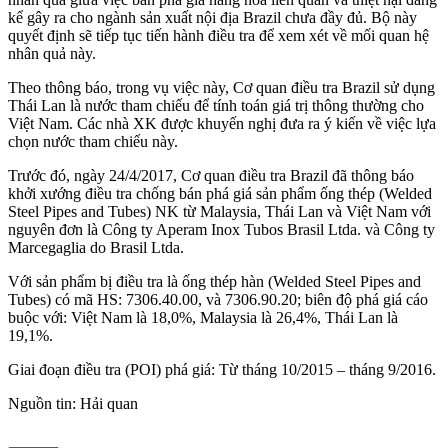
kể gây ra cho ngành sản xuất nội địa Brazil chưa đầy đủ. Bộ này
quyết định sẽ tiếp tục tiến hành điều tra để xem xét về mối quan hệ
nhân quả này.
Theo thông báo, trong vụ việc này, Cơ quan điều tra Brazil sử dụng
Thái Lan là nước tham chiếu để tính toán giá trị thông thường cho
Việt Nam. Các nhà XK được khuyến nghị đưa ra ý kiến về việc lựa
chọn nước tham chiếu này.
Trước đó, ngày 24/4/2017, Cơ quan điều tra Brazil đã thông báo
khởi xướng điều tra chống bán phá giá sản phẩm ống thép (Welded
Steel Pipes and Tubes) NK từ Malaysia, Thái Lan và Việt Nam với
nguyên đơn là Công ty Aperam Inox Tubos Brasil Ltda. và Công ty
Marcegaglia do Brasil Ltda.
Với sản phẩm bị điều tra là ống thép hàn (Welded Steel Pipes and
Tubes) có mã HS: 7306.40.00, và 7306.90.20; biên độ phá giá cáo
buộc với: Việt Nam là 18,0%, Malaysia là 26,4%, Thái Lan là
19,1%.
Giai đoạn điều tra (POI) phá giá: Từ tháng 10/2015 – tháng 9/2016.
Nguồn tin: Hải quan