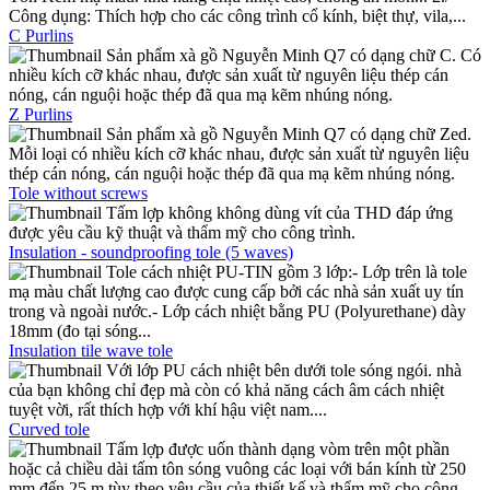
Công dụng: Thích hợp cho các công trình cổ kính, biệt thự, vila,...
C Purlins
Sản phẩm xà gồ Nguyễn Minh Q7 có dạng chữ C. Có
nhiều kích cỡ khác nhau, được sản xuất từ nguyên liệu thép cán
nóng, cán nguội hoặc thép đã qua mạ kẽm nhúng nóng.
Z Purlins
Sản phẩm xà gồ Nguyễn Minh Q7 có dạng chữ Zed.
Mỗi loại có nhiều kích cỡ khác nhau, được sản xuất từ nguyên liệu
thép cán nóng, cán nguội hoặc thép đã qua mạ kẽm nhúng nóng.
Tole without screws
Tấm lợp không không dùng vít của THD đáp ứng
được yêu cầu kỹ thuật và thẩm mỹ cho công trình.
Insulation - soundproofing tole (5 waves)
Tole cách nhiệt PU-TIN gồm 3 lớp:- Lớp trên là tole
mạ màu chất lượng cao được cung cấp bởi các nhà sản xuất uy tín
trong và ngoài nước.- Lớp cách nhiệt bằng PU (Polyurethane) dày
18mm (đo tại sóng...
Insulation tile wave tole
Với lớp PU cách nhiệt bên dưới tole sóng ngói. nhà
của bạn không chỉ đẹp mà còn có khả năng cách âm cách nhiệt
tuyệt vời, rất thích hợp với khí hậu việt nam....
Curved tole
Tấm lợp được uốn thành dạng vòm trên một phần
hoặc cả chiều dài tấm tôn sóng vuông các loại với bán kính từ 250
mm đến 25 m tùy theo yêu cầu của thiết kế và thẩm mỹ cho công