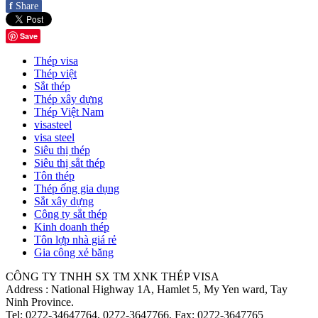
f
Share
Save
Thép visa
Thép việt
Sắt thép
Thép xây dựng
Thép Việt Nam
visasteel
visa steel
Siêu thị thép
Siêu thị sắt thép
Tôn thép
Thép ống gia dụng
Sắt xây dựng
Công ty sắt thép
Kinh doanh thép
Tôn lợp nhà giá rẻ
Gia công xẻ băng
CÔNG TY TNHH SX TM XNK THÉP VISA
Address : National Highway 1A, Hamlet 5, My Yen ward, Tay
Ninh Province.
Tel:
0272-34647764, 0272-3647766
, Fax:
0272-3647765