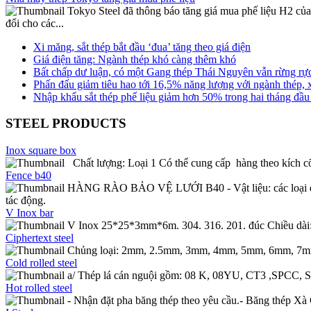
Tokyo Steel đã thông báo tăng giá mua phế liệu H2 củ
đổi cho các...
Xi măng, sắt thép bắt đầu ‘đua’ tăng theo giá điện
Giá điện tăng: Ngành thép khó càng thêm khó
Bất chấp dư luận, có một Gang thép Thái Nguyên vẫn rừng rự
Phấn đấu giảm tiêu hao tới 16,5% năng lượng với ngành thép, 
Nhập khẩu sắt thép phế liệu giảm hơn 50% trong hai tháng đầ
STEEL PRODUCTS
Inox square box
Chất lượng: Loại 1 Có thể cung cấp hàng theo kích c
Fence b40
HÀNG RÀO BẢO VỆ LƯỚI B40 - Vật liệu: các loại dây t
tác động.
V Inox bar
V Inox 25*25*3mm*6m. 304. 316. 201. đúc Chiều dà
Ciphertext steel
Chủng loại: 2mm, 2.5mm, 3mm, 4mm, 5mm, 6mm, 7mm
Cold rolled steel
a/ Thép lá cán nguội gồm: 08 K, 08YU, CT3 ,SPCC, S
Hot rolled steel
- Nhận đặt pha băng thép theo yêu cầu.- Băng thép Xà