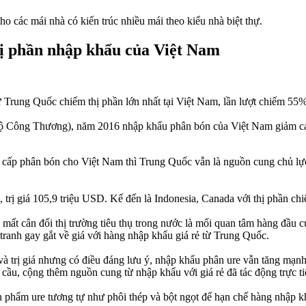
 các mái nhà có kiến trúc nhiều mái theo kiểu nhà biệt thự.
ị phần nhập khẩu của Việt Nam
ừ Trung Quốc chiếm thị phần lớn nhất tại Việt Nam, lần lượt chiếm 55
 Công Thương), năm 2016 nhập khẩu phân bón của Việt Nam giảm cả về 
ng cấp phân bón cho Việt Nam thì Trung Quốc vẫn là nguồn cung chủ l
 trị giá 105,9 triệu USD. Kế đến là Indonesia, Canada với thị phần c
mất cân đối thị trường tiêu thụ trong nước là mối quan tâm hàng đầu 
tranh gay gắt về giá với hàng nhập khẩu giá rẻ từ Trung Quốc.
g và trị giá nhưng có điều đáng lưu ý, nhập khẩu phân ure vẫn tăn
ầu, cộng thêm nguồn cung từ nhập khẩu với giá rẻ đã tác động trực ti
 phẩm ure tương tự như phôi thép và bột ngọt để hạn chế hàng nhập khẩu