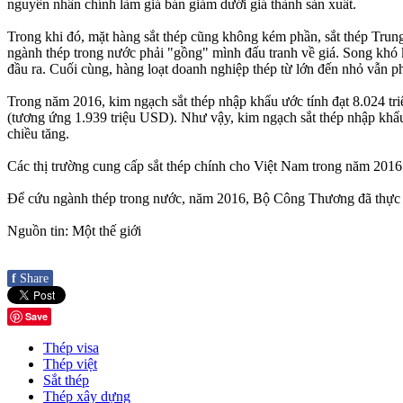
nguyên nhân chính làm giá bán giảm dưới giá thành sản xuất.
Trong khi đó, mặt hàng sắt thép cũng không kém phần, sắt thép Tru
ngành thép trong nước phải "gồng" mình đấu tranh về giá. Song khó 
đầu ra. Cuối cùng, hàng loạt doanh nghiệp thép từ lớn đến nhỏ vẫn ph
Trong năm 2016, kim ngạch sắt thép nhập khẩu ước tính đạt 8.024 t
(tương ứng 1.939 triệu USD). Như vậy, kim ngạch sắt thép nhập khẩ
chiều tăng.
Các thị trường cung cấp sắt thép chính cho Việt Nam trong năm 2
Để cứu ngành thép trong nước, năm 2016, Bộ Công Thương đã thực hiệ
Nguồn tin: Một thế giới
f
Share
Save
Thép visa
Thép việt
Sắt thép
Thép xây dựng