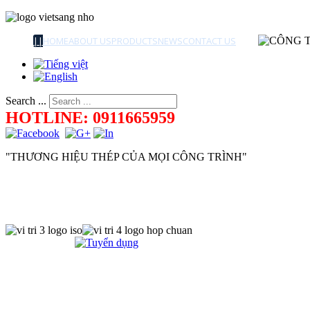
||
HOME
ABOUT US
PRODUCTS
NEWS
CONTACT US
Search ...
HOTLINE: 0911665959
"THƯƠNG HIỆU THÉP CỦA MỌI CÔNG TRÌNH"