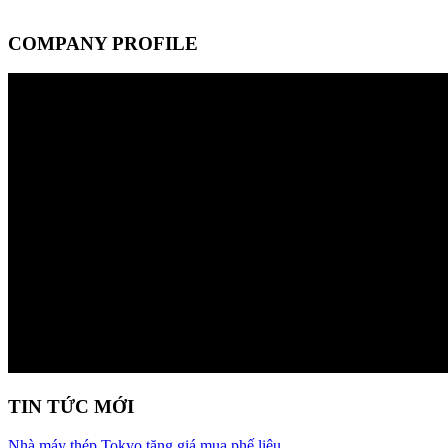
COMPANY PROFILE
TIN TỨC MỚI
Nhà máy thép Tokyo tăng giá mua phế liệu