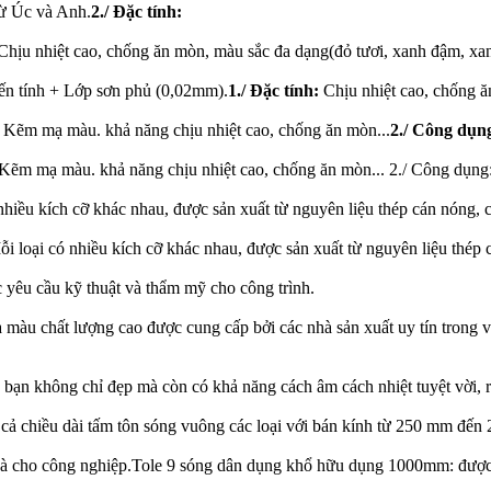
từ Úc và Anh.
2./ Đặc tính:
hịu nhiệt cao, chống ăn mòn, màu sắc đa dạng(đỏ tươi, xanh đậm, xan
ến tính + Lớp sơn phủ (0,02mm).
1./ Đặc tính:
Chịu nhiệt cao, chống ă
ẽm mạ màu. khả năng chịu nhiệt cao, chống ăn mòn...
2./ Công dụn
m mạ màu. khả năng chịu nhiệt cao, chống ăn mòn... 2./ Công dụng: Th
ều kích cỡ khác nhau, được sản xuất từ nguyên liệu thép cán nóng, 
oại có nhiều kích cỡ khác nhau, được sản xuất từ nguyên liệu thép 
êu cầu kỹ thuật và thẩm mỹ cho công trình.
ạ màu chất lượng cao được cung cấp bởi các nhà sản xuất uy tín trong
bạn không chỉ đẹp mà còn có khả năng cách âm cách nhiệt tuyệt vời, rất
 chiều dài tấm tôn sóng vuông các loại với bán kính từ 250 mm đến 25 
và cho công nghiệp.Tole 9 sóng dân dụng khổ hữu dụng 1000mm: được 