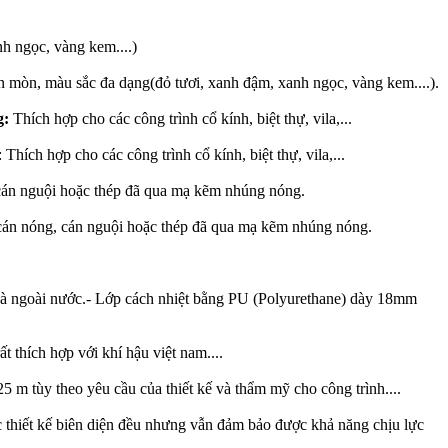
h ngọc, vàng kem....)
n mòn, màu sắc đa dạng(đỏ tươi, xanh đậm, xanh ngọc, vàng kem....).
g:
Thích hợp cho các công trình cổ kính, biệt thự, vila,...
ích hợp cho các công trình cổ kính, biệt thự, vila,...
cán nguội hoặc thép đã qua mạ kẽm nhúng nóng.
cán nóng, cán nguội hoặc thép đã qua mạ kẽm nhúng nóng.
 và ngoài nước.- Lớp cách nhiệt bằng PU (Polyurethane) dày 18mm
 thích hợp với khí hậu việt nam....
m tùy theo yêu cầu của thiết kế và thẩm mỹ cho công trình....
thiết kế biên diện đều nhưng vẫn đảm bảo được khả năng chịu lực