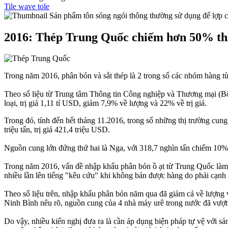
Tile wave tole
Sản phẩm tôn sóng ngói thông thường sử dụng để lợp cho
2016: Thép Trung Quốc chiếm hơn 50% th
Trong năm 2016, phân bón và sắt thép là 2 trong số các nhóm hàng t
Theo số liệu từ Trung tâm Thông tin Công nghiệp và Thương mại (Bộ
loại, trị giá 1,11 tỉ USD, giảm 7,9% về lượng và 22% về trị giá.
Trong đó, tính đến hết tháng 11.2016, trong số những thị trường cu
triệu tấn, trị giá 421,4 triệu USD.
Nguồn cung lớn đứng thứ hai là Nga, với 318,7 nghìn tấn chiếm 10%,
Trong năm 2016, vấn đề nhập khẩu phân bón ồ ạt từ Trung Quốc làm 
nhiều lần lên tiếng "kêu cứu" khi không bán được hàng do phải cạnh 
Theo số liệu trên, nhập khẩu phân bón năm qua đã giảm cả về lượn
Ninh Bình nêu rõ, nguồn cung của 4 nhà máy urê trong nước đã vượt c
Do vậy, nhiều kiến nghị đưa ra là cần áp dụng biện pháp tự vệ với sản