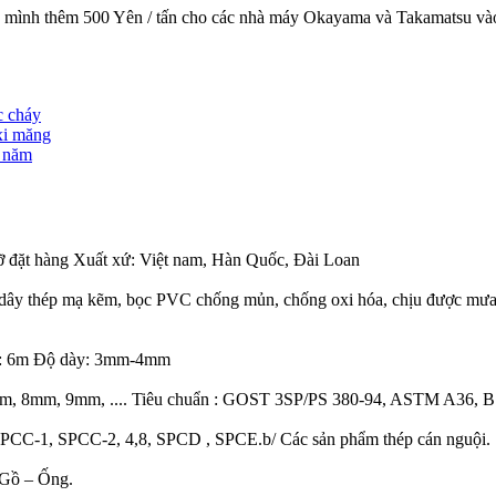
a mình thêm 500 Yên / tấn cho các nhà máy Okayama và Takamatsu vào
c cháy
xi măng
u năm
ỡ đặt hàng Xuất xứ: Việt nam, Hàn Quốc, Đài Loan
hép mạ kẽm, bọc PVC chống mủn, chống oxi hóa, chịu được mưa nắng
i: 6m Độ dày: 3mm-4mm
, 8mm, 9mm, .... Tiêu chuẩn : GOST 3SP/PS 380-94, ASTM A36, 
PCC-1, SPCC-2, 4,8, SPCD , SPCE.b/ Các sản phẩm thép cán nguội.
 Gồ – Ống.