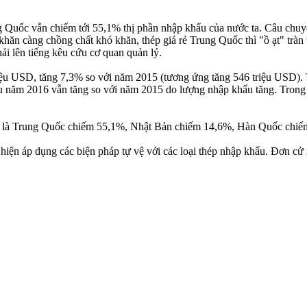
ng Quốc vẫn chiếm tới 55,1% thị phần nhập khẩu của nước ta. Câu chu
khăn càng chồng chất khó khăn, thép giá rẻ Trung Quốc thì "ồ ạt" trà
ải lên tiếng kêu cứu cơ quan quản lý.
riệu USD, tăng 7,3% so với năm 2015 (tương ứng tăng 546 triệu USD).
u năm 2016 vẫn tăng so với năm 2015 do lượng nhập khẩu tăng. Trong n
016 là Trung Quốc chiếm 55,1%, Nhật Bản chiếm 14,6%, Hàn Quốc chi
n áp dụng các biện pháp tự vệ với các loại thép nhập khẩu. Đơn cử n