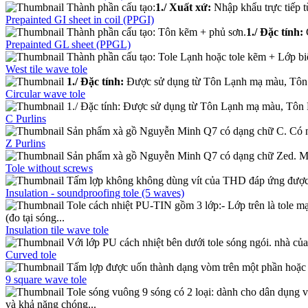
Thành phần cấu tạo:
1./ Xuất xứ:
Nhập khẩu trực tiếp 
Prepainted GI sheet in coil (PPGI)
Thành phần cấu tạo: Tôn kẽm + phủ sơn.
1./ Đặc tính:
C
Prepainted GL sheet (PPGL)
Thành phần cấu tạo: Tole Lạnh hoặc tole kẽm + Lớp bi
West tile wave tole
1./ Đặc tính:
Được sử dụng từ Tôn Lạnh mạ màu, Tôn K
Circular wave tole
1./ Đặc tính: Được sử dụng từ Tôn Lạnh mạ màu, Tôn Kẽ
C Purlins
Sản phẩm xà gồ Nguyễn Minh Q7 có dạng chữ C. Có nhi
Z Purlins
Sản phẩm xà gồ Nguyễn Minh Q7 có dạng chữ Zed. Mỗi l
Tole without screws
Tấm lợp không không dùng vít của THD đáp ứng được y
Insulation - soundproofing tole (5 waves)
Tole cách nhiệt PU-TIN gồm 3 lớp:- Lớp trên là tole m
(đo tại sóng...
Insulation tile wave tole
Với lớp PU cách nhiệt bên dưới tole sóng ngói. nhà của 
Curved tole
Tấm lợp được uốn thành dạng vòm trên một phần hoặc cả
9 square wave tole
Tole sóng vuông 9 sóng có 2 loại: dành cho dân dụng 
và khả năng chóng...