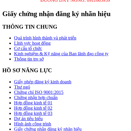
ĐƯỜNG DÂY NÓNG: 0911665959
Giấy chứng nhận đăng ký nhãn hiệu
THÔNG TIN CHUNG
Quá trình hình thành và phát triển
Lĩnh vực hoạt động
Cơ cấu tổ chức
Kinh nghiệm & Kỹ năng của Ban lãnh đạo công ty
Thông tin trụ sở
HỒ SƠ NĂNG LỰC
Giấy phép đăng ký kinh doanh
Thư ngỏ
Chứng chỉ ISO 9001:2015
Chứng nhận hợp chuẩn
Hợp đồng kinh tế 01
Hợp đồng kinh tế 02
Hợp đồng kinh tế 03
Dự án tiêu biểu
Hình ảnh công trình
Giấy chứng nhận đăng ký nhãn hiệu