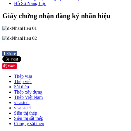
Hồ Sơ Năng Lực
Giấy chứng nhận đăng ký nhãn hiệu
f
Share
Save
Thép visa
Thép việt
Sắt thép
Thép xây dựng
Thép Việt Nam
visasteel
visa steel
Siêu thị thép
Siêu thị sắt thép
Công ty sắt thép