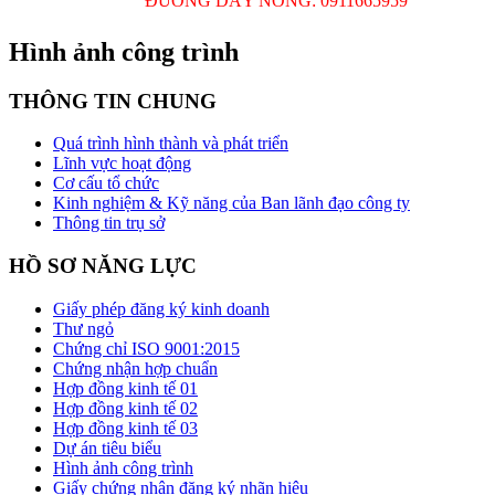
ĐƯỜNG DÂY NÓNG: 0911665959
Hình ảnh công trình
THÔNG TIN CHUNG
Quá trình hình thành và phát triển
Lĩnh vực hoạt động
Cơ cấu tổ chức
Kinh nghiệm & Kỹ năng của Ban lãnh đạo công ty
Thông tin trụ sở
HỒ SƠ NĂNG LỰC
Giấy phép đăng ký kinh doanh
Thư ngỏ
Chứng chỉ ISO 9001:2015
Chứng nhận hợp chuẩn
Hợp đồng kinh tế 01
Hợp đồng kinh tế 02
Hợp đồng kinh tế 03
Dự án tiêu biểu
Hình ảnh công trình
Giấy chứng nhận đăng ký nhãn hiệu