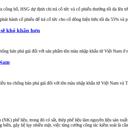
ông bố, HSG dự định chi trả cổ tức và cổ phiếu thưởng tối đa lên tớ
phát hành cổ phiếu để trả cổ tức cho cổ đông hiện hữu tối đa 55% và p
h sẽ khó khăn hơn
chống bán phá giá đối với sản phẩm tôn màu nhập khẩu từ Việt Nam ở
 Nam
điều tra chống bán phá giá đối với tôn màu nhập khẩu từ Việt Nam v
) phế liệu, trong đó có sắt, thép phế liệu làm nguyên liệu sản xuất x
g biển, gây hệ lụy nhiều mặt, việc tăng cường công tác kiểm soát là cần 