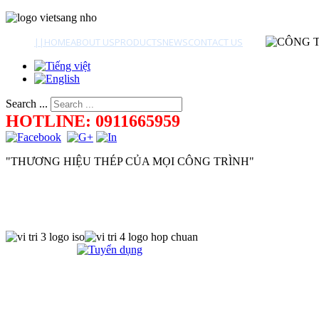
||
HOME
ABOUT US
PRODUCTS
NEWS
CONTACT US
Search ...
HOTLINE: 0911665959
"THƯƠNG HIỆU THÉP CỦA MỌI CÔNG TRÌNH"