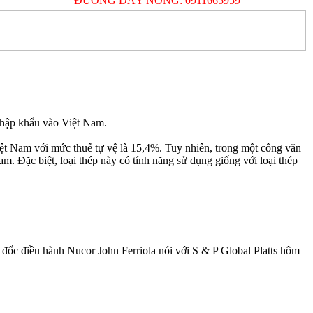
ĐƯỜNG DÂY NÓNG: 0911665959
nhập khẩu vào Việt Nam.
ệt Nam với mức thuế tự vệ là 15,4%. Tuy nhiên, trong một công văn
. Đặc biệt, loại thép này có tính năng sử dụng giống với loại thép
 đốc điều hành Nucor John Ferriola nói với S & P Global Platts hôm