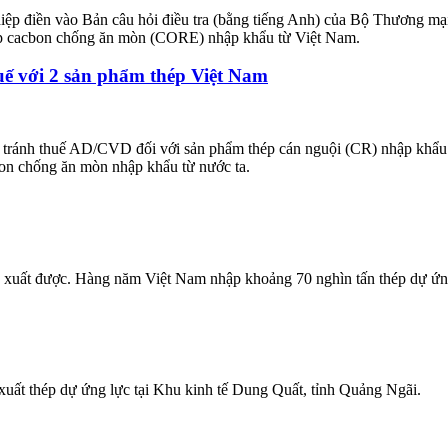
ệp điền vào Bản câu hỏi điều tra (bằng tiếng Anh) của Bộ Thương mại
thép cacbon chống ăn mòn (CORE) nhập khẩu từ Việt Nam.
uế với 2 sản phẩm thép Việt Nam
tránh thuế AD/CVD đối với sản phẩm thép cán nguội (CR) nhập khẩu t
 bon chống ăn mòn nhập khẩu từ nước ta.
ản xuất được. Hàng năm Việt Nam nhập khoảng 70 nghìn tấn thép dự ứ
xuất thép dự ứng lực tại Khu kinh tế Dung Quất, tỉnh Quảng Ngãi.