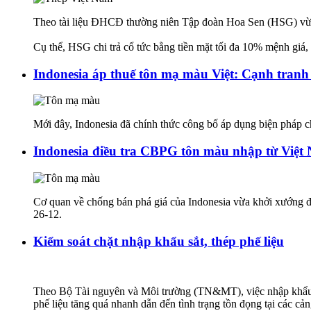
Theo tài liệu ĐHCĐ thường niên Tập đoàn Hoa Sen (HSG) vừa c
Cụ thể, HSG chi trả cổ tức bằng tiền mặt tối đa 10% mệnh giá, 
Indonesia áp thuế tôn mạ màu Việt: Cạnh tran
Mới đây, Indonesia đã chính thức công bố áp dụng biện pháp 
Indonesia điều tra CBPG tôn màu nhập từ Việt
Cơ quan về chống bán phá giá của Indonesia vừa khởi xướng 
26-12.
Kiểm soát chặt nhập khẩu sắt, thép phế liệu
Theo Bộ Tài nguyên và Môi trường (TN&MT), việc nhập khẩu (NK
phế liệu tăng quá nhanh dẫn đến tình trạng tồn đọng tại các cản