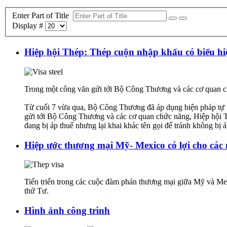
Enter Part of Title
Display #
Hiệp hội Thép: Thép cuộn nhập khẩu có biểu hiệ
Trong một công văn gửi tới Bộ Công Thương và các cơ quan ch
Từ cuối 7 vừa qua, Bộ Công Thương đã áp dụng biện pháp tự vệ
gửi tới Bộ Công Thương và các cơ quan chức năng, Hiệp hội Thé
đang bị áp thuế nhưng lại khai khác tên gọi để tránh không bị á
Hiệp ước thương mại Mỹ- Mexico có lợi cho các
Tiến triển trong các cuộc đàm phán thương mại giữa Mỹ và Mex
thứ Tư.
Hình ảnh công trình