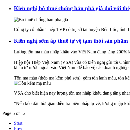
Kiến nghị bỏ thuế chống bán phá giá đối với th
Công ty cổ phần Thép TVP có trụ sở tại huyện Bến Lức, tỉnh L
Kiến nghị sớm áp thuế tự vệ tạm thời sản phẩ
Lượng tôn mạ màu nhập khẩu vào Việt Nam đang tăng 200% khiế
Hiệp hội Thép Việt Nam (VSA) vừa có kiến nghị gửi tới Chính
khẩu từ nước ngoài vào Việt Nam để bảo vệ các doanh nghiệp 
Tôn mạ màu (thép mạ kẽm phủ sơn), gồm tôn lạnh màu, tôn k
VSA cho biết hiện nay lượng tôn mạ nhập khẩu đang tăng nhanh
“Nếu kéo dài thời gian điều tra biện pháp tự vệ, lượng nhập 
Page 5 of 12
Start
Prev