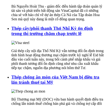
Bà Nguyễn Hoài Thu - giám đốc điều hành tập đoàn quản lý
tài sản và phát triển bất động sản VinaCapital đã có những
chia sẻ với báo chí về dự án thép Cà Ná của Tập đoàn Hoa
Sen mà quỹ này đang là một cổ đông quan trọng.
Thép cây/phôi thanh Thổ Nhĩ Kỳ ổn định
trong thị trường chậm chạp trước lễ
Giá thép cây nội địa Thổ Nhĩ Kỳ vẫn tương đối ổn định trong
tình hình hoạt động thương mại chậm trước kỳ nghỉ lễ Eid bắt
đầu vào cuối tuần này, trong bối cảnh phế nhập khẩu và giá
phôi thanh tương đối ổn định cũng như nhu cầu xuất khẩu
tiếp tục chậm, nguồn địa phương nói hôm thứ Tư.
Thép chống ăn mòn của Việt Nam bị điều tra
lẩn tránh thuế tại Mỹ
Bộ Thương mại Mỹ (DOC) vừa ban hành quyết định điều tra
chống lẩn tránh thuế chống bán phá giá và chống trợ cấp đối