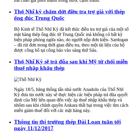
mà chào giá phôi thanh trong nước cạnh tranh.
Thổ Nhĩ kỳ chấm dứt điều tra trợ giá với thép
ống đúc Trung Quốc
Bộ Kinh tế Thổ Nhĩ Kỳ đã kết thúc điều tra trợ giá của một số
mặt hàng thép ống đúc từ Trung Quốc mà không có bất kỳ
biện pháp phòng ngừa nào, do người nộp đơn kiện- Sardogan
– đã rút đơn trong thời gian điều tra, theo một tài liệu của bộ
được công bố tại công báo vào sáng thứ Sáu.
Thổ Nhĩ Kỳ sẽ trả đũa sau khi Mỹ từ chối miễn
thuế nhập khẩu thép
Ngày 18/5, hãng thống tấn nhà nước Anadolu của Thổ Nhĩ
Kỳ đưa tin nước này sẽ thực hiện các biện pháp trả đũa quyết
định của Mỹ liên quan đến việc áp thuế nhập khẩu thép và
nhôm sau khi chính quyền Ankara thất bại trong việc tìm cách
miễn giảm thuế đối với các mặt hàng này.
Thông tin thị trường thép Đài Loan tuần tới
ngày 11/12/2017