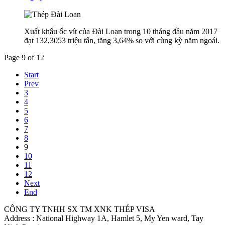
Xuất khẩu ốc vít của Đài Loan trong 10 tháng đầu năm 2017
đạt 132,3053 triệu tấn, tăng 3,64% so với cùng kỳ năm ngoái.
Page 9 of 12
Start
Prev
3
4
5
6
7
8
9
10
11
12
Next
End
CÔNG TY TNHH SX TM XNK THÉP VISA
Address : National Highway 1A, Hamlet 5, My Yen ward, Tay