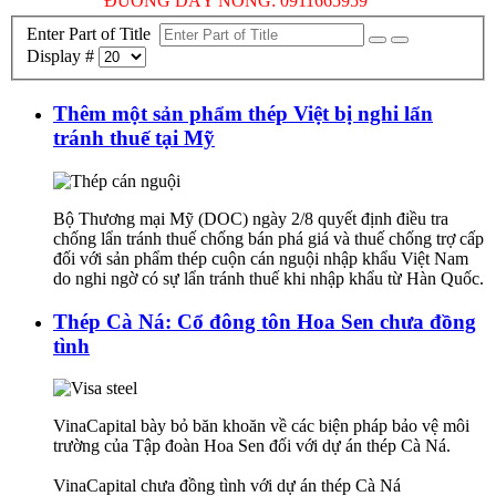
ĐƯỜNG DÂY NÓNG: 0911665959
Enter Part of Title
Display #
Thêm một sản phẩm thép Việt bị nghi lẩn
tránh thuế tại Mỹ
Bộ Thương mại Mỹ (DOC) ngày 2/8 quyết định điều tra
chống lẩn tránh thuế chống bán phá giá và thuế chống trợ cấp
đối với sản phẩm thép cuộn cán nguội nhập khẩu Việt Nam
do nghi ngờ có sự lẩn tránh thuế khi nhập khẩu từ Hàn Quốc.
Thép Cà Ná: Cổ đông tôn Hoa Sen chưa đồng
tình
VinaCapital bày bỏ băn khoăn về các biện pháp bảo vệ môi
trường của Tập đoàn Hoa Sen đối với dự án thép Cà Ná.
VinaCapital chưa đồng tình với dự án thép Cà Ná