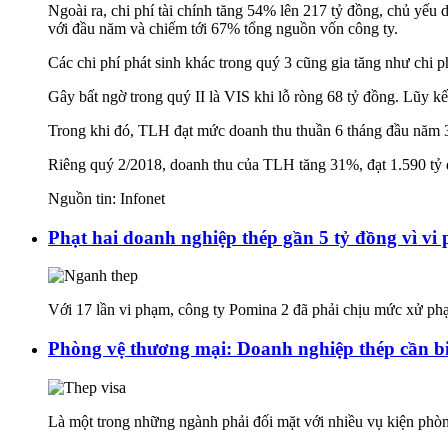
Ngoài ra, chi phí tài chính tăng 54% lên 217 tỷ đồng, chủ yếu
với đầu năm và chiếm tới 67% tổng nguồn vốn công ty.
Các chi phí phát sinh khác trong quý 3 cũng gia tăng như chi p
Gây bất ngờ trong quý II là VIS khi lỗ ròng 68 tỷ đồng. Lũy kế
Trong khi đó, TLH đạt mức doanh thu thuần 6 tháng đầu năm 3.
Riêng quý 2/2018, doanh thu của TLH tăng 31%, đạt 1.590 tỷ đ
Nguồn tin: Infonet
Phạt hai doanh nghiệp thép gần 5 tỷ đồng vì v
Với 17 lần vi phạm, công ty Pomina 2 đã phải chịu mức xử phạt 
Phòng vệ thương mại: Doanh nghiệp thép cần bi
Là một trong những ngành phải đối mặt với nhiều vụ kiện phòn