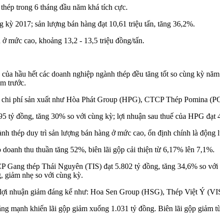
 thép trong 6 tháng đầu năm khá tích cực.
ng kỳ 2017; sản lượng bán hàng đạt 10,61 triệu tấn, tăng 36,2%.
ở mức cao, khoảng 13,2 - 13,5 triệu đồng/tấn.
hu của hầu hết các doanh nghiệp ngành thép đều tăng tốt so cùng kỳ n
ăm trước.
ảm chi phí sản xuất như Hòa Phát Group (HPG), CTCP Thép Pomina (PO
5 tỷ đồng, tăng 30% so với cùng kỳ; lợi nhuận sau thuế của HPG đạt 
thép duy trì sản lượng bán hàng ở mức cao, ổn định chính là động lực
doanh thu thuần tăng 52%, biên lãi gộp cải thiện từ 6,17% lên 7,1%.
P Gang thép Thái Nguyên (TIS) đạt 5.802 tỷ đồng, tăng 34,6% so với 
, giảm nhẹ so với cùng kỳ.
n lợi nhuận giảm đáng kể như: Hoa Sen Group (HSG), Thép Việt Ý (V
ng mạnh khiến lãi gộp giảm xuống 1.031 tỷ đồng. Biên lãi gộp giảm 