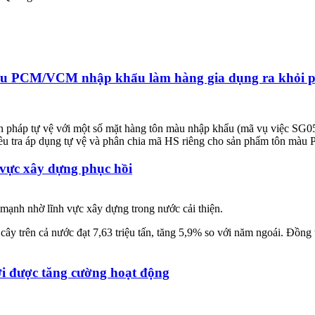
màu PCM/VCM nhập khẩu làm hàng gia dụng ra khỏi p
iện pháp tự vệ với một số mặt hàng tôn màu nhập khẩu (mã vụ việc S
ều tra áp dụng tự vệ và phân chia mã HS riêng cho sản phẩm tôn m
 vực xây dựng phục hồi
mạnh nhờ lĩnh vực xây dựng trong nước cải thiện.
ây trên cả nước đạt 7,63 triệu tấn, tăng 5,9% so với năm ngoái. Đồng 
ới được tăng cường hoạt động