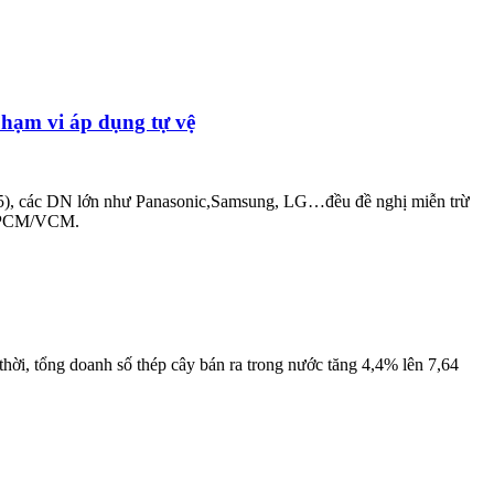
hạm vi áp dụng tự vệ
G05), các DN lớn như Panasonic,Samsung, LG…đều đề nghị miễn trừ
àu PCM/VCM.
thời, tổng doanh số thép cây bán ra trong nước tăng 4,4% lên 7,64