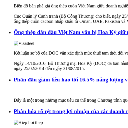
Biên độ bán phá giá ống thép cuộn Việt Nam giữa doanh nghiệp
Cục Quản lý Cạnh tranh (Bộ Công Thương) cho biết, ngày 25/1
ống thép cuộn cacbon nhập khẩu từ Oman, UAE, Pakistan và 
Ống thép dẫn dầu Việt Nam vẫn bị Hoa Kỳ giữ
Kết luận sơ bộ của DOC vẫn xác định mức thuế tạm thời đối vớ
Ngày 14/10/2016, Bộ Thương mại Hoa Kỳ (DOC) đã ban hành kết
ngày 25/02/2014 đến ngày 31/08/2015.
Phấn đấu giảm tiêu hao tới 16,5% năng lượng v
Đây là một trong những mục tiêu cụ thể trong Chương trình qu
Phân hóa rõ rệt trong lợi nhuận của các doanh 