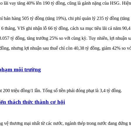
 do lãi vay tăng 40% lên 190 tỷ đồng, cũng là gánh nặng của HSG. Hiện 
hí bán hàng 505 tỷ đồng (tăng 19%), chi phí quản lý 235 tỷ đồng (tăng
 6 tháng, VIS ghi nhận lỗ 66 tỷ đồng, cách xa mục tiêu lãi cả năm 90,4
057 tỷ đồng, tăng trưởng 25% so với cùng kỳ. Tuy nhiên, lợi nhuận sa
ồng, nhưng lợi nhuận sau thuế chỉ còn 40,38 tỷ đồng, giảm 42% so vớ
i phạm môi trường
200 triệu đồng/1 lần. Tổng số tiền phải đóng phạt là 3,4 tỷ đồng.
ến thách thức thành cơ hội
g vệ thương mại nhất từ các nước, ngành thép trong nước đang đứng tr