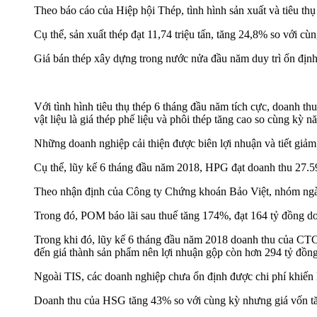
Theo báo cáo của Hiệp hội Thép, tình hình sản xuất và tiêu thụ
Cụ thể, sản xuất thép đạt 11,74 triệu tấn, tăng 24,8% so với cù
Giá bán thép xây dựng trong nước nửa đầu năm duy trì ổn định 
Với tình hình tiêu thụ thép 6 tháng đầu năm tích cực, doanh t
vật liệu là giá thép phế liệu và phôi thép tăng cao so cùng kỳ n
Những doanh nghiệp cải thiện được biên lợi nhuận và tiết gi
Cụ thể, lũy kế 6 tháng đầu năm 2018, HPG đạt doanh thu 27.59
Theo nhận định của Công ty Chứng khoán Bảo Việt, nhóm ngành 
Trong đó, POM báo lãi sau thuế tăng 174%, đạt 164 tỷ đồng do 
Trong khi đó, lũy kế 6 tháng đầu năm 2018 doanh thu của CTC
đến giá thành sản phẩm nên lợi nhuận gộp còn hơn 294 tỷ đồng
Ngoài TIS, các doanh nghiệp chưa ổn định được chi phí khiế
Doanh thu của HSG tăng 43% so với cùng kỳ nhưng giá vốn tă