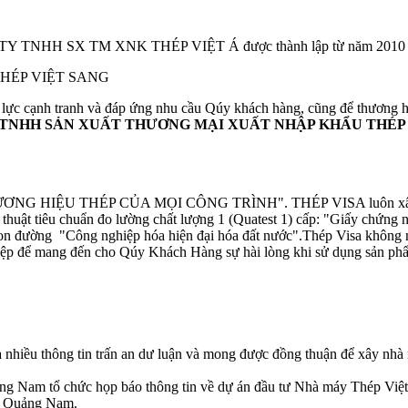
à CTY TNHH SX TM XNK THÉP VIỆT Á được thành lập từ năm 2010
 THÉP VIỆT SANG
 lực cạnh tranh và đáp ứng nhu cầu Qúy khách hàng, cũng để thương 
TNHH SẢN XUẤT THƯƠNG MẠI XUẤT NHẬP KHẨU THÉP
: "THƯƠNG HIỆU THÉP CỦA MỌI CÔNG TRÌNH". THÉP VISA luôn xây dựn
thuật tiêu chuẩn đo lường chất lượng 1 (Quatest 1) cấp: "Giấy chứng
o con đường "Công nghiệp hóa hiện đại hóa đất nước".Thép Visa không 
ghiệp để mang đến cho Qúy Khách Hàng sự hài lòng khi sử dụng sản p
nhiều thông tin trấn an dư luận và mong được đồng thuận để xây nhà
g Nam tổ chức họp báo thông tin về dự án đầu tư Nhà máy Thép Việt
nh Quảng Nam.