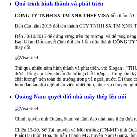
Quá trình hình thành và phát triển
CÔNG TY TNHH SX TM XNK THÉP VISA
tiền thân l
Đến đầu năm 2015 đổi tên thành CTY TNHH SX TM XNK
Đến 30/10/2015 để đứng vững trên thị trường và để tăng năng
Ban Giám Đốc quyết định đổi tên 1 lần nữa thành
CÔNG TY 
thay đổi.
Trải qua nhiều năm hình thành và phát triển, với Slogan 
được Tổng cục tiêu chuẩn đo lường chất lượng - Trung tâm kỹ 
chất lượng" trên toàn thị trường trong và ngoài nước. Đi the
luôn đào tạo đội ngũ nhân viên nhiệt tình, phục vụ chuyên n
Quảng Nam quyết dời nhà máy thép lên núi
Chính quyền tỉnh Quảng Nam và lãnh đạo nhà máy thép đưa ra 
Chiều 13-10, Sở Tài nguyên và Môi trường (TN-MT) tỉnh Quản
Pháp) tại thôn Hoa, thị trấn Thạnh Mỹ, huyện Nam Giang, tỉ