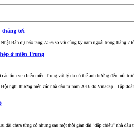
ĐƯỜ
 tháng tới
hật Bản dự báo tăng 7.5% so với cùng kỳ năm ngoái trong tháng 7 tới,
 thép ở miền Trung
ở các tỉnh ven biển miền Trung với lý do có thể ảnh hưởng đến môi trư
 Hội nghị thường niên các nhà đầu tư năm 2016 do Vinacap - Tập đoàn q
D
đãi chưa từng có nhưng sau một thời gian dài "đắp chiếu" nhà đầu tư l