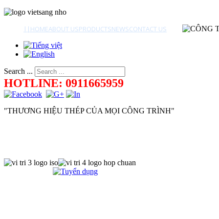
||
HOME
ABOUT US
PRODUCTS
NEWS
CONTACT US
Search ...
HOTLINE: 0911665959
"THƯƠNG HIỆU THÉP CỦA MỌI CÔNG TRÌNH"