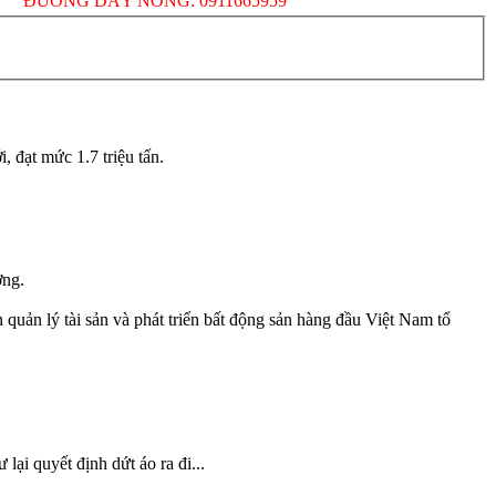
NG DÂY NÓNG: 0911665959
 đạt mức 1.7 triệu tấn.
ờng.
uản lý tài sản và phát triển bất động sản hàng đầu Việt Nam tổ
ại quyết định dứt áo ra đi...