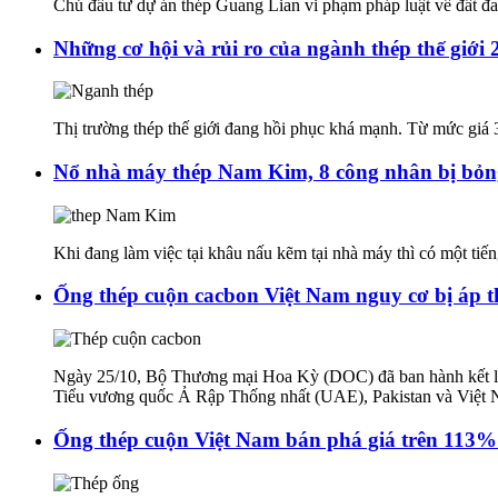
Chủ đầu tư dự án thép Guang Lian vi phạm pháp luật về đất đa
Những cơ hội và rủi ro của ngành thép thế giới 
Thị trường thép thế giới đang hồi phục khá mạnh. Từ mức giá
Nổ nhà máy thép Nam Kim, 8 công nhân bị bỏ
Khi đang làm việc tại khâu nấu kẽm tại nhà máy thì có một ti
Ống thép cuộn cacbon Việt Nam nguy cơ bị áp t
Ngày 25/10, Bộ Thương mại Hoa Kỳ (DOC) đã ban hành kết luận
Tiểu vương quốc Ả Rập Thống nhất (UAE), Pakistan và Việt 
Ống thép cuộn Việt Nam bán phá giá trên 113%