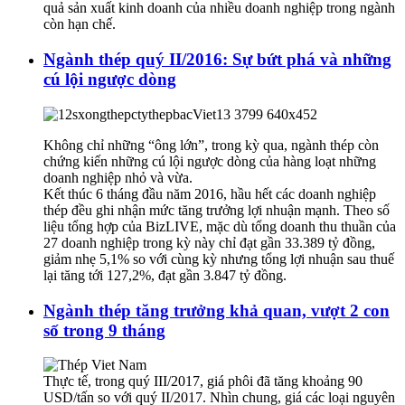
quả sản xuất kinh doanh của nhiều doanh nghiệp trong ngành
còn hạn chế.
Ngành thép quý II/2016: Sự bứt phá và những
cú lội ngược dòng
Không chỉ những “ông lớn”, trong kỳ qua, ngành thép còn
chứng kiến những cú lội ngược dòng của hàng loạt những
doanh nghiệp nhỏ và vừa.
Kết thúc 6 tháng đầu năm 2016, hầu hết các doanh nghiệp
thép đều ghi nhận mức tăng trưởng lợi nhuận mạnh. Theo số
liệu tổng hợp của BizLIVE, mặc dù tổng doanh thu thuần của
27 doanh nghiệp trong kỳ này chỉ đạt gần 33.389 tỷ đồng,
giảm nhẹ 5,1% so với cùng kỳ nhưng tổng lợi nhuận sau thuế
lại tăng tới 127,2%, đạt gần 3.847 tỷ đồng.
Ngành thép tăng trưởng khả quan, vượt 2 con
số trong 9 tháng
Thực tế, trong quý III/2017, giá phôi đã tăng khoảng 90
USD/tấn so với quý II/2017. Nhìn chung, giá các loại nguyên