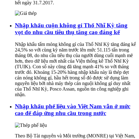
hết ngày 31.7.2017.
Nhập khẩu cuộn không gỉ Thổ Nhĩ Kỳ tăng
vọt do nhu cầu tiêu thụ tăng cao đáng kể
Nhập khẩu tấm mỏng không gỉ của Thổ Nhĩ Kỳ tăng đáng kể
24,5% so với cùng kỳ năm trước lên mức 51.115 tấn trong
tháng 08, do nhu cầu tiêu thụ của người dùng cuối mạnh mẽ
hơn, theo dữ liệu mới nhất của Viện thống kê Thổ Nhĩ Kỳ
(TUIK). Con số này cũng đã tăng mạnh 41% so với tháng
trước đó. Khoảng 15-20% hàng nhập khẩu này là thép dẹt
cán nóng không gỉ, hầu hết trong số đó được sử dụng làm
nguyên liệu bởi nhà máy thép cán nguội không gỉ duy nhất
của Thổ Nhĩ Kỳ, Posco Assan, nguồn tin công nghiệp ghi
nhận.
Nhập khẩu phế liệu vào Việt Nam vẫn ở mức
cao để đáp ứng nhu cầu trong nước
Theo Bộ Tài nguyên và Môi trường (MONRE) tại Việt Nam,