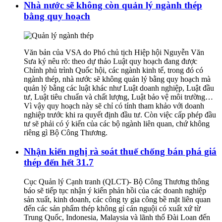
Nhà nước sẽ không còn quản lý ngành thép
bằng quy hoạch
Văn bản của VSA do Phó chủ tịch Hiệp hội Nguyễn Văn
Sưa ký nêu rõ: theo dự thảo Luật quy hoạch đang được
Chính phủ trình Quốc hội, các ngành kinh tế, trong đó có
ngành thép, nhà nước sẽ không quản lý bằng quy hoạch mà
quản lý bằng các luật khác như Luật doanh nghiệp, Luật đầu
tư, Luật tiêu chuẩn và chất lượng, Luật bảo vệ môi trường…
Vì vậy quy hoạch này sẽ chỉ có tính tham khảo với doanh
nghiệp trước khi ra quyết định đầu tư. Còn việc cấp phép đầu
tư sẽ phải có ý kiến của các bộ ngành liên quan, chứ không
riêng gì Bộ Công Thương.
Nhận kiến nghị rà soát thuế chống bán phá giá
thép đến hết 31.7
Cục Quản lý Cạnh tranh (QLCT)- Bộ Công Thương thông
báo sẽ tiếp tục nhận ý kiến phản hồi của các doanh nghiệp
sản xuất, kinh doanh, các công ty gia công bề mặt liên quan
đến các sản phẩm thép không gỉ cán nguội có xuất xứ từ
Trung Quốc, Indonesia, Malaysia và lãnh thổ Đài Loan đến