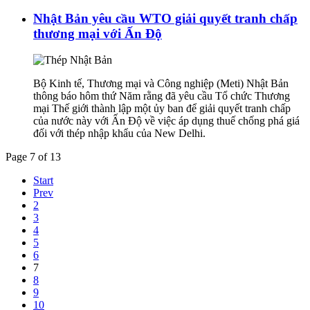
Nhật Bản yêu cầu WTO giải quyết tranh chấp
thương mại với Ấn Độ
Bộ Kinh tế, Thương mại và Công nghiệp (Meti) Nhật Bản
thông báo hôm thứ Năm rằng đã yêu cầu Tổ chức Thương
mại Thế giới thành lập một ủy ban để giải quyết tranh chấp
của nước này với Ấn Độ về việc áp dụng thuế chống phá giá
đối với thép nhập khẩu của New Delhi.
Page 7 of 13
Start
Prev
2
3
4
5
6
7
8
9
10